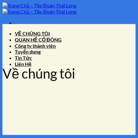
Bỏ
qua
nội
dung
VỀ CHÚNG TÔI
QUAN HỆ CỔ ĐÔNG
Công ty thành viên
Tuyển dụng
Tin Tức
Liên Hệ
Về chúng tôi