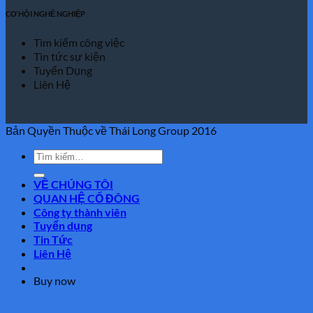
CƠ HỘI NGHỀ NGHIỆP
Tìm kiếm công việc
Tin tức sự kiện
Tuyển Dụng
Liên Hệ
Bản Quyền Thuộc về Thái Long Group 2016
VỀ CHÚNG TÔI
QUAN HỆ CỔ ĐÔNG
Công ty thành viên
Tuyển dụng
Tin Tức
Liên Hệ
Buy now